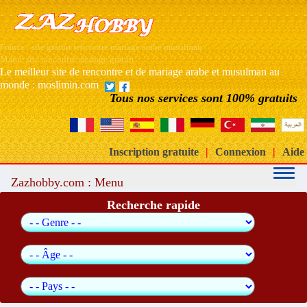
France : site gratuit rencontre mariage arabe musulman
Maroc site rencontre mariage gratuit
Le meilleur site de rencontre et de mariage arabe et musulman au
monde : moslimin.com
Tous nos services sont 100% gratuits
Inscription gratuite
|
Connexion
|
Aide
Zazhobby.com : Menu
Recherche rapide