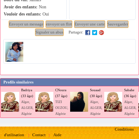
Avoir des enfants:
Non
Vouloir des enfants:
Oui
Partager:
Profils similaires
Badriya
CNoura
Souaad
Sabahe
(33 âge)
(37 âge)
(30 âge)
(36 âge)
Alger,
TIZI
Alger,
Alger,
ALGER,
OUZOU,
ALGER,
ALGER,
Algérie
Algérie
Algérie
Algérie
Moslimin site gratuit rencontre mariage Maroc arabe musulman
Conditions
Moslimin le premier site rencontre mariage
d'utilisation
|
Contact
|
Aide