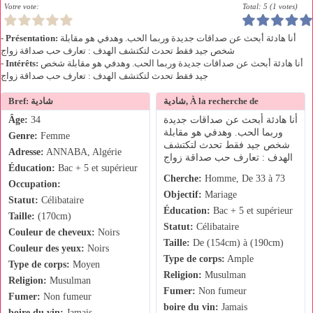
Votre vote:
Total: 5 (1 votes)
-
Présentation:
أنا هادئة أبحث عن صداقات جديدة وربما الحب. وهدفي هو مقابلة
شخص جيد فقط تحدث لتكتشف الهدف : تعارف حب صداقة زواج
-
Intérêts:
أنا هادئة أبحث عن صداقات جديدة وربما الحب. وهدفي هو مقابلة شخص
جيد فقط تحدث لتكتشف الهدف : تعارف حب صداقة زواج
شادية, À la recherche de
Bref: شادية
Âge:
34
أنا هادئة أبحث عن صداقات جديدة
وربما الحب. وهدفي هو مقابلة
Genre:
Femme
شخص جيد فقط تحدث لتكتشف
Adresse:
ANNABA, Algérie
الهدف : تعارف حب صداقة زواج
Éducation:
Bac + 5 et supérieur
Cherche:
Homme, De 33 à 73
Occupation:
Objectif:
Mariage
Statut:
Célibataire
Éducation:
Bac + 5 et supérieur
Taille:
(170cm)
Statut:
Célibataire
Couleur de cheveux:
Noirs
Taille:
De (154cm) à (190cm)
Couleur des yeux:
Noirs
Type de corps:
Ample
Type de corps:
Moyen
Religion:
Musulman
Religion:
Musulman
Fumer:
Non fumeur
Fumer:
Non fumeur
boire du vin:
Jamais
boire du vin:
Jamais